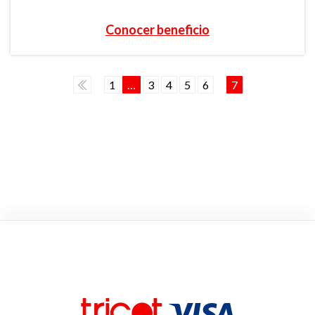
Conocer beneficio
1
…
3
4
5
6
7