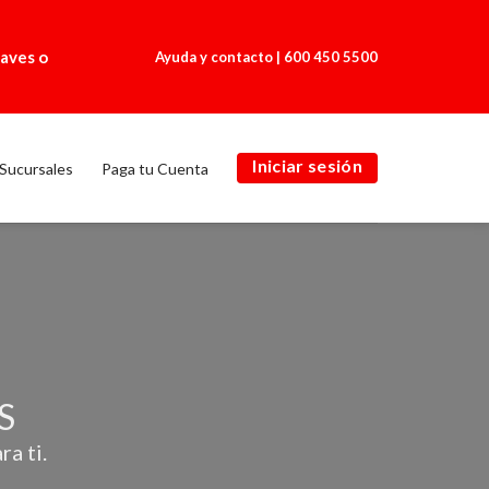
laves o
Ayuda y contacto
|
600 450 5500
Iniciar sesión
Sucursales
Paga tu Cuenta
S
a ti.