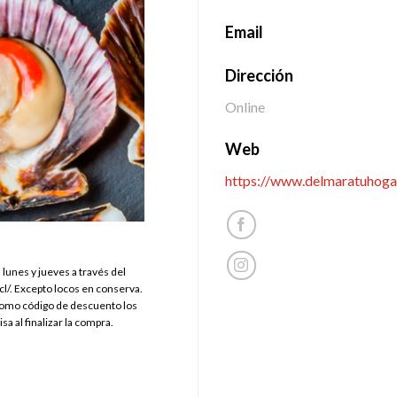
Email
Dirección
Online
Web
https://www.delmaratuhogar
lunes y jueves a través del
l/. Excepto locos en conserva.
como código de descuento los
isa al finalizar la compra.